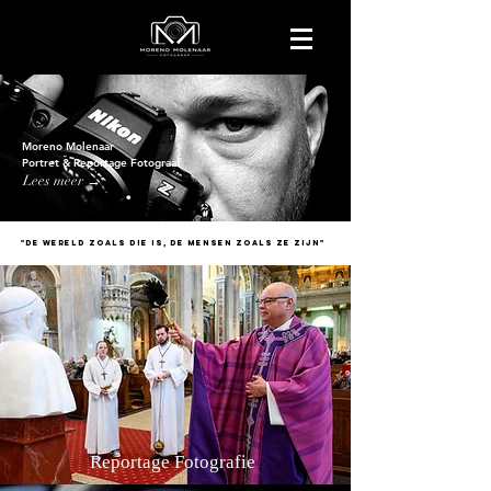
Moreno Molenaar
Portret & Reportage Fotograaf
Lees meer →
"De wereld zoals die is, De mensen zoals ze zijn"
Reportage Fotografie