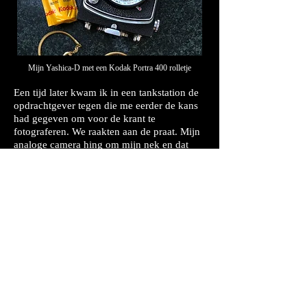
Mijn Yashica-D met een Kodak Portra 400 rolletje
Een tijd later kwam ik in een tankstation de
opdrachtgever tegen die me eerder de kans
had gegeven om voor de krant te
fotograferen. We raakten aan de praat. Mijn
analoge camera hing om mijn nek en dat
werd al snel het onderwerp van gesprek. Ik
vertelde waar ik mee bezig was, zelf
ontwikkelen, experimenteren, en liet wat
resultaten zien.
Zijn reactie was: “Als je analoog kan
fotograferen, kan je foto’s maken. Als je nog
een keer wilt proberen en denkt dat je er
klaar voor bent, kom maar langs.”